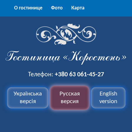
О гостинице
Фото
Карта
Гостиница «Коростень»
Телефон:
+380 63 061-45-27
Українська
Русская
English
версія
версия
version